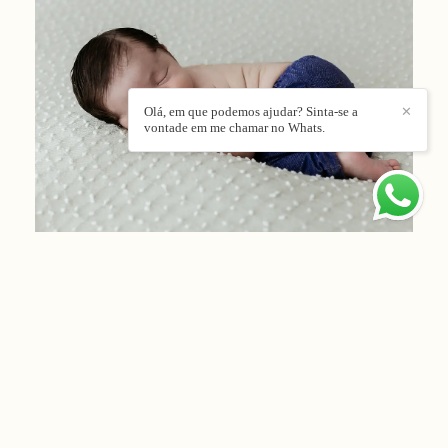
Olá, em que podemos ajudar? Sinta-se a
✕
vontade em me chamar no Whats.