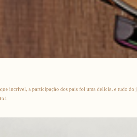
que incrível, a participação dos pais foi uma delícia, e tudo do 
to!!