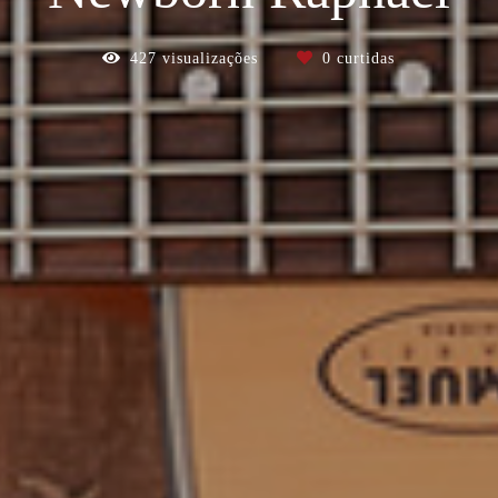
427
visualizações
0
curtidas